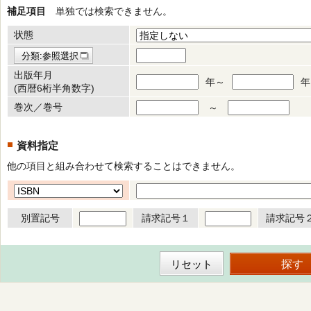
補足項目
単独では検索できません。
状態
分類:参照選択
出版年月
年～
年
(西暦6桁半角数字)
巻次／巻号
～
資料指定
他の項目と組み合わせて検索することはできません。
別置記号
請求記号１
請求記号