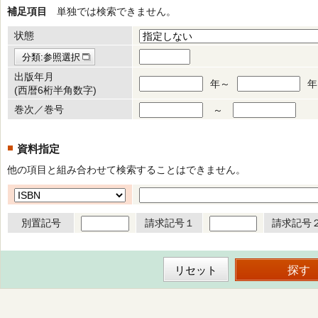
補足項目
単独では検索できません。
状態
分類:参照選択
出版年月
年～
年
(西暦6桁半角数字)
巻次／巻号
～
資料指定
他の項目と組み合わせて検索することはできません。
別置記号
請求記号１
請求記号