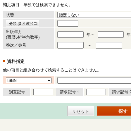
補足項目
単独では検索できません。
状態
分類:参照選択
出版年月
年～
年
(西暦6桁半角数字)
巻次／巻号
～
資料指定
他の項目と組み合わせて検索することはできません。
別置記号
請求記号１
請求記号