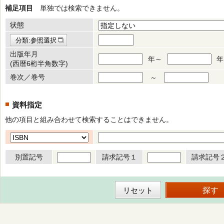
補足項目
単独では検索できません。
状態
分類:参照選択
出版年月
年～
年
(西暦6桁半角数字)
巻次／巻号
～
資料指定
他の項目と組み合わせて検索することはできません。
別置記号
請求記号１
請求記号