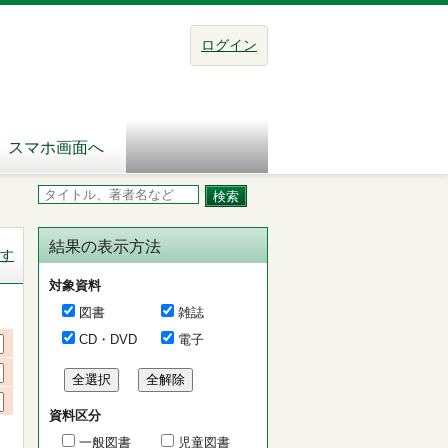
ログイン
スマホ画面へ
結果の表示方法
す
対象資料
図書
雑誌
CD・DVD
電子
資料区分
一般図書
児童図書