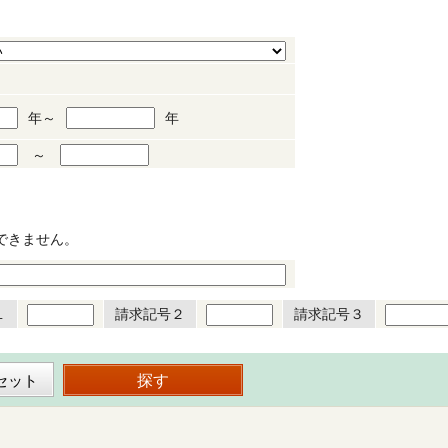
年～
年
～
できません。
１
請求記号２
請求記号３