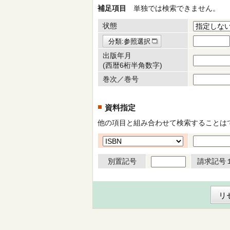
補足項目
単独では検索できません。
状態
分類:参照選択
出版年月
(西暦6桁半角数字)
巻次／巻号
資料指定
他の項目と組み合わせて検索することは
別置記号
請求記号