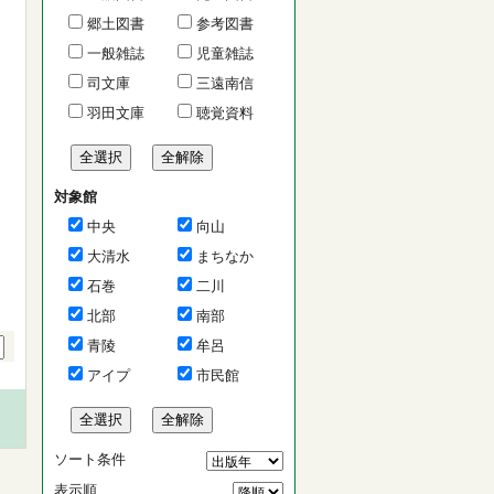
郷土図書
参考図書
一般雑誌
児童雑誌
司文庫
三遠南信
羽田文庫
聴覚資料
対象館
中央
向山
大清水
まちなか
石巻
二川
北部
南部
青陵
牟呂
アイプ
市民館
ソート条件
表示順