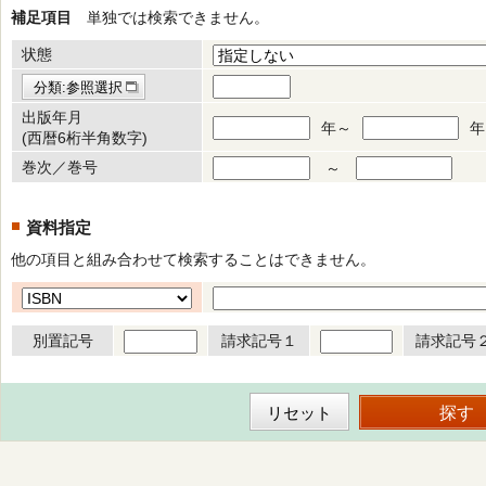
補足項目
単独では検索できません。
状態
分類:参照選択
出版年月
年～
年
(西暦6桁半角数字)
巻次／巻号
～
資料指定
他の項目と組み合わせて検索することはできません。
別置記号
請求記号１
請求記号